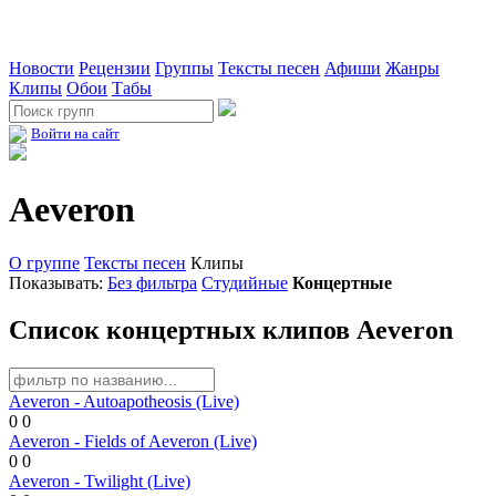
Новости
Рецензии
Группы
Тексты песен
Афиши
Жанры
Клипы
Обои
Табы
Войти на сайт
Aeveron
О группе
Тексты песен
Клипы
Показывать:
Без фильтра
Студийные
Концертные
Список концертных клипов Aeveron
Aeveron - Autoapotheosis (Live)
0
0
Aeveron - Fields of Aeveron (Live)
0
0
Aeveron - Twilight (Live)