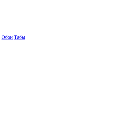
ы
Обои
Табы