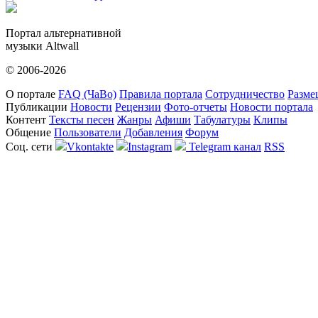
Портал альтернативной
музыки Altwall
© 2006-2026
О портале
FAQ (ЧаВо)
Правила портала
Сотрудничество
Разме
Публикации
Новости
Рецензии
Фото-отчеты
Новости портала
Контент
Тексты песен
Жанры
Афиши
Табулатуры
Клипы
Общение
Пользователи
Добавления
Форум
Соц. сети
Vkontakte
Instagram
Telegram канал
RSS