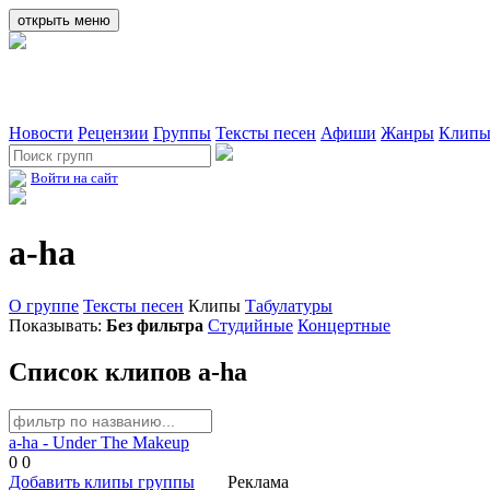
открыть меню
Новости
Рецензии
Группы
Тексты песен
Афиши
Жанры
Клип
Войти на сайт
a-ha
О группе
Тексты песен
Клипы
Табулатуры
Показывать:
Без фильтра
Студийные
Концертные
Список клипов a-ha
a-ha - Under The Makeup
0
0
Добавить клипы группы
Реклама