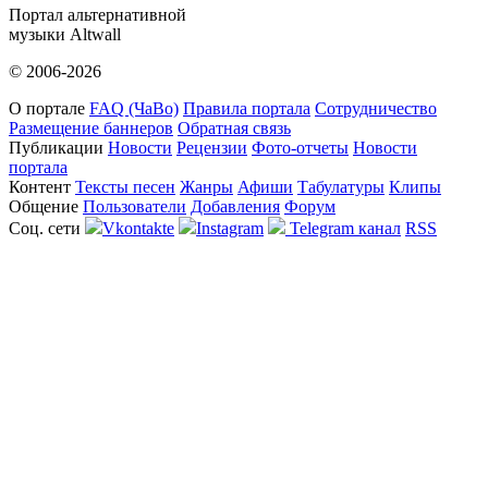
Портал альтернативной
музыки Altwall
© 2006-2026
О портале
FAQ (ЧаВо)
Правила портала
Сотрудничество
Размещение баннеров
Обратная связь
Публикации
Новости
Рецензии
Фото-отчеты
Новости
портала
Контент
Тексты песен
Жанры
Афиши
Табулатуры
Клипы
Общение
Пользователи
Добавления
Форум
Соц. сети
Vkontakte
Instagram
Telegram канал
RSS