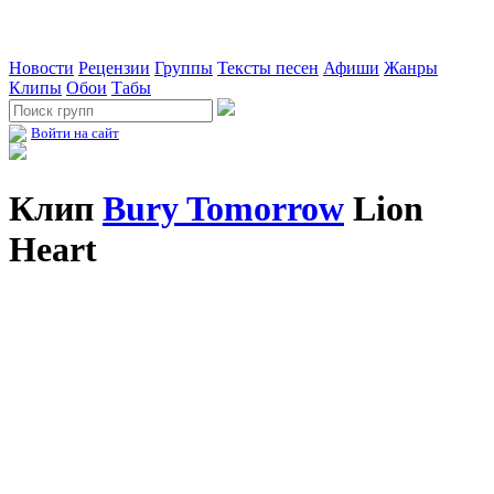
Новости
Рецензии
Группы
Тексты песен
Афиши
Жанры
Клипы
Обои
Табы
Войти на сайт
Клип
Bury Tomorrow
Lion
Heart