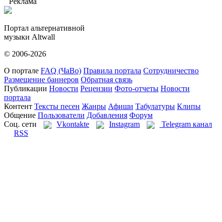
Реклама
Портал альтернативной
музыки Altwall
© 2006-2026
О портале
FAQ (ЧаВо)
Правила портала
Сотрудничество
Размещение баннеров
Обратная связь
Публикации
Новости
Рецензии
Фото-отчеты
Новости
портала
Контент
Тексты песен
Жанры
Афиши
Табулатуры
Клипы
Общение
Пользователи
Добавления
Форум
Соц. сети
Vkontakte
Instagram
Telegram канал
RSS