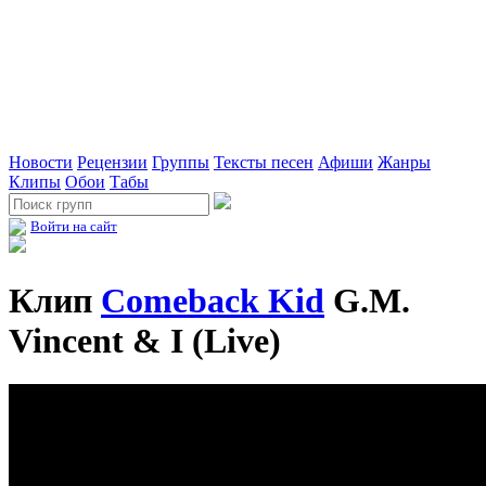
Новости
Рецензии
Группы
Тексты песен
Афиши
Жанры
Клипы
Обои
Табы
Войти на сайт
Клип
Comeback Kid
G.M.
Vincent & I (Live)