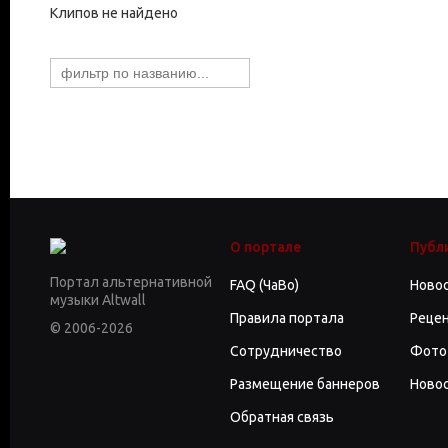
Клипов не найдено
О портале
Публ
Портал альтернативной
FAQ (ЧаВо)
Ново
музыки Altwall
Правила портала
Реце
© 2006-2026
Сотрудничество
Фото
Размещение баннеров
Новос
Обратная связь