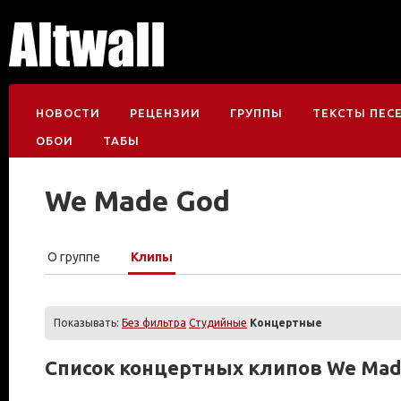
НОВОСТИ
РЕЦЕНЗИИ
ГРУППЫ
ТЕКСТЫ ПЕС
ОБОИ
ТАБЫ
We Made God
О группе
Клипы
Показывать:
Без фильтра
Студийные
Концертные
Список концертных клипов We Mad