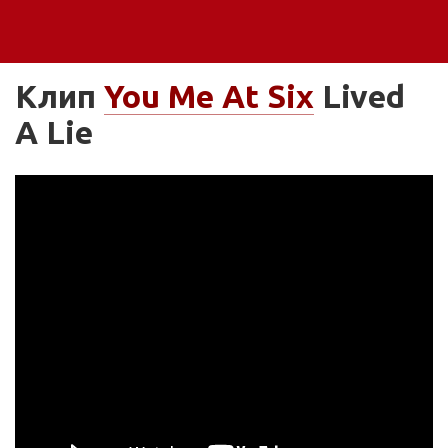
Клип
You Me At Six
Lived
A Lie