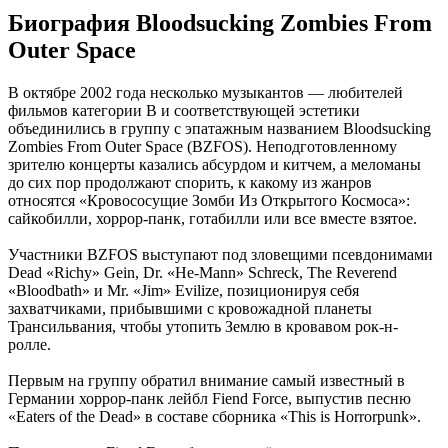
Биография Bloodsucking Zombies From
Outer Space
В октябре 2002 года несколько музыкантов — любителей
фильмов категории B и соответствующей эстетики
объединились в группу с эпатажным названием Bloodsucking
Zombies From Outer Space (BZFOS). Неподготовленному
зрителю концерты казались абсурдом и китчем, а меломаны
до сих пор продолжают спорить, к какому из жанров
относятся «Кровососущие Зомби Из Открытого Космоса»:
сайкобилли, хоррор-панк, готабилли или все вместе взятое.
Участники BZFOS выступают под зловещими псевдонимами
Dead «Richy» Gein, Dr. «He-Mann» Schreck, The Reverend
«Bloodbath» и Mr. «Jim» Evilize, позиционируя себя
захватчиками, прибывшими с кровожадной планеты
Трансильвания, чтобы утопить Землю в кровавом рок-н-
ролле.
Первым на группу обратил внимание самый известный в
Германии хоррор-панк лейбл Fiend Force, выпустив песню
«Eaters of the Dead» в составе сборника «This is Horrorpunk».