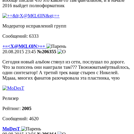
вообще писали что это какой-то там фан-альбом, и в начале
2016 выйдет полноформатник
Модератор исправлений групп
Сообщений: 6333
+=<X@M€L€0N>=+
20.08.2015 23:45
№206355
Сегодня новый альбом стянул из сети, послушал по дороге.
Что за попсень они наиграли там??? Твоюжматьмёртвыйлось,
один синтезатор! А третий трек ваще стырен с Никелей.
Мдааа, многих фанатов разочаровала эта пластинка, чую
Релизер
Рейтинг:
2005
Сообщений: 4620
MoDesT