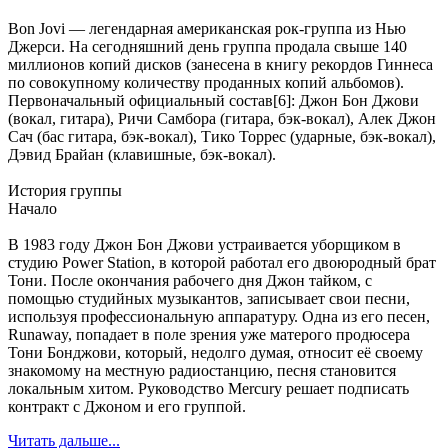
Bon Jovi — легендарная американская рок-группа из Нью
Джерси. На сегодняшний день группа продала свыше 140
миллионов копий дисков (занесена в книгу рекордов Гиннеса
по совокупному количеству проданных копий альбомов).
Первоначальный официальный состав[6]: Джон Бон Джови
(вокал, гитара), Ричи Самбора (гитара, бэк-вокал), Алек Джон
Сач (бас гитара, бэк-вокал), Тико Торрес (ударные, бэк-вокал),
Дэвид Брайан (клавишные, бэк-вокал).
История группы
Начало
В 1983 году Джон Бон Джови устраивается уборщиком в
студию Power Station, в которой работал его двоюродный брат
Тони. После окончания рабочего дня Джон тайком, с
помощью студийных музыкантов, записывает свои песни,
используя профессиональную аппаратуру. Одна из его песен,
Runaway, попадает в поле зрения уже матерого продюсера
Тони Бонджови, который, недолго думая, относит её своему
знакомому на местную радиостанцию, песня становится
локальным хитом. Руководство Mercury решает подписать
контракт с Джоном и его группой.
Читать дальше...