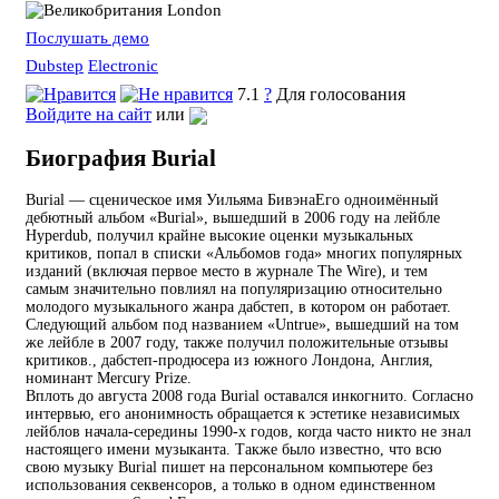
London
Послушать демо
Dubstep
Electronic
7.1
?
Для голосования
Войдите на сайт
или
Биография Burial
Burial — сценическое имя Уильяма БивэнаЕго одноимённый
дебютный альбом «Burial», вышедший в 2006 году на лейбле
Hyperdub, получил крайне высокие оценки музыкальных
критиков, попал в списки «Альбомов года» многих популярных
изданий (включая первое место в журнале The Wire), и тем
самым значительно повлиял на популяризацию относительно
молодого музыкального жанра дабстеп, в котором он работает.
Следующий альбом под названием «Untrue», вышедший на том
же лейбле в 2007 году, также получил положительные отзывы
критиков., дабстеп-продюсера из южного Лондона, Англия,
номинант Mercury Prize.
Вплоть до августа 2008 года Burial оставался инкогнито. Согласно
интервью, его анонимность обращается к эстетике независимых
лейблов начала-середины 1990-х годов, когда часто никто не знал
настоящего имени музыканта. Также было известно, что всю
свою музыку Burial пишет на персональном компьютере без
использования секвенсоров, а только в одном единственном