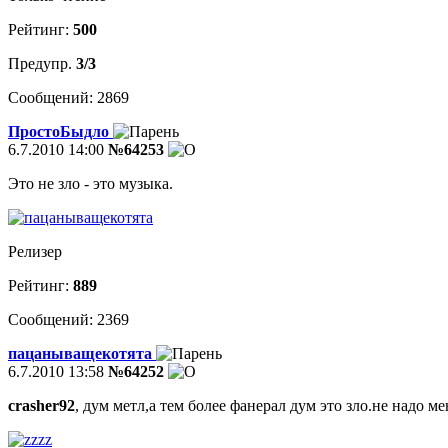
Рейтинг:
500
Предупр.
3/3
Сообщений: 2869
ПростоБыдло
6.7.2010 14:00
№64253
Это не зло - это музыка.
Релизер
Рейтинг:
889
Сообщений: 2369
пацаныващекотята
6.7.2010 13:58
№64252
crasher92
, дум метл,а тем более фанерал дум это зло.не надо м