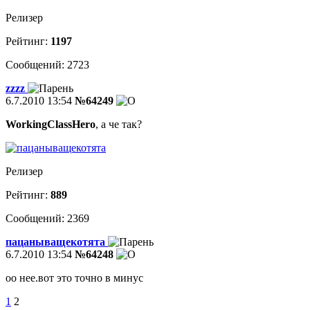
Релизер
Рейтинг:
1197
Сообщений: 2723
zzzz
6.7.2010 13:54
№64249
WorkingClassHero
, а че так?
Релизер
Рейтинг:
889
Сообщений: 2369
пацаныващекотята
6.7.2010 13:54
№64248
оо нее.вот это точно в минус
1
2