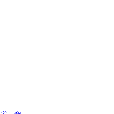
ы
Обои
Табы