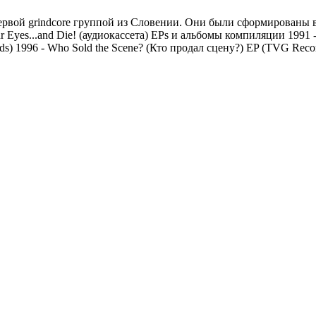
ервой grindcore группой из Словении. Они были сформированы в
r Eyes...and Die! (аудиокассета) EPs и альбомы компиляции 1991 - 
ds) 1996 - Who Sold the Scene? (Кто продал сцену?) EP (TVG Reco