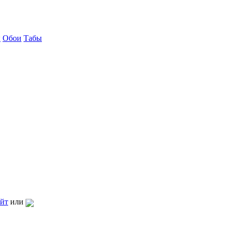
ы
Обои
Табы
айт
или