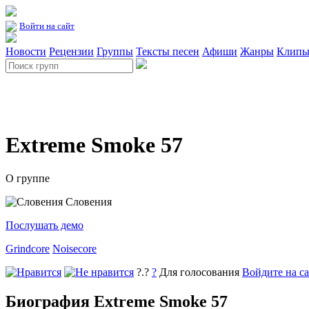
Войти на сайт
Новости
Рецензии
Группы
Тексты песен
Афиши
Жанры
Клип
Extreme Smoke 57
О группе
Словения
Послушать демо
Grindcore
Noisecore
?.?
?
Для голосования
Войдите на с
Биография Extreme Smoke 57