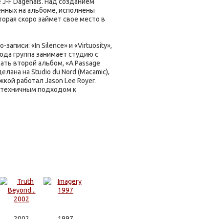
 J-F Dagenais. Над созданием
енных на альбоме, исполнены
торая скоро займет свое место в
писи: «In Silence» и «Virtuosity»,
ода группа занимает студию с
ать второй альбом, «A Passage
делана на Studio du Nord (Macamic),
жкой работал Jason Lee Royer.
 техничным подходом к
2002
1997