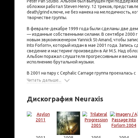
Peter Pan Studio. Альбом был выпущен при поддержке
обложки работал Steven Henry. 12 треков, представл
death/grind ключе, не без намека на мелодичность, ко
творчестве группы.
В феврале-декабре 1999 года были сделаны две демо-за
— изданные собственными силами. В сентябре 2000 г
новым звукоинженером Yannick St-Amand, чтобы запис
Into Forlorn», который издан в мае 2001 года. Запись с
сведение и мастеринг произведён в Air M.S. Над обло
Альбом поражал слушателя прогрессивным и весьма
исполнению брутальной музыки.
В 2001 на пару с Cephalic Carnage группа проехалась с
Читать дальше...
Дискография Neuraxis
2011
2008
2005
2004