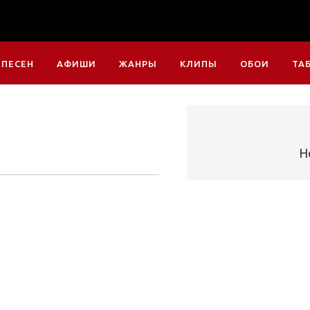
 ПЕСЕН
АФИШИ
ЖАНРЫ
КЛИПЫ
ОБОИ
ТА
Н