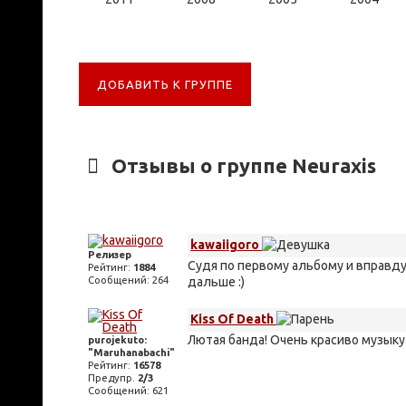
ДОБАВИТЬ К ГРУППЕ
Отзывы о группе Neuraxis
kawaiigoro
Релизер
Судя по первому альбому и вправду
Рейтинг:
1884
Сообщений: 264
дальше :)
Kiss Of Death
Лютая банда! Очень красиво музыку
purojekuto:
"Maruhanabachi"
Рейтинг:
16578
Предупр.
2/3
Сообщений: 621