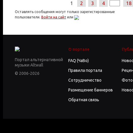
1
2
3
4
18
Оставлять сообщения могут только зарегистированные
пользователи.
Войти на сайт
или
О портале
Публ
Портал альтернативной
FAQ (ЧаВо)
Ново
музыки Altwall
Правила портала
Реце
© 2006-2026
Сотрудничество
Фото
Размещение баннеров
Новос
Обратная связь