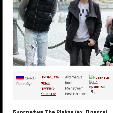
Послушать
Alternative
Санкт-
демо
Rock
Петербург
Группа В
Mainstream
8
?
Контакте
Post-Hardcore
Биография The Plaksa (ex. Плакса)