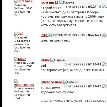
screams25
Релизер
16.06.2015 14:40
№205143
второй сингл
Рейтинг:
3390
Сообщений:
на несколько дней застрял в плеере,
2730
ностальгия прям охватила по 2009 году
(гы-гы, не седьмому). может, и новинка
хоть чуть задержится
2x2
04.04.2015 23:05
№204202
Старший
сингл вышел у них
модератор
ремонтник
Сообщений:
2326
Макс
Релизер GOLD
22.02.2014 18:26
№196494
pol
,
Рейтинг:
7000
Сообщений:
ольтернотиффко, очевидно же. Ваш КО.
3265
microcosmos
21.02.2014 14:21
№196470
те
, кто ищет
Пользователь
Рейтинг:
96
хорошие эмо группы.
Сообщений:
1044
...пусть никогда не слушает этот высерус