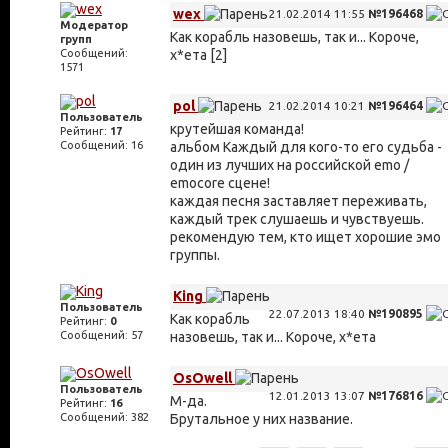
wex
21.02.2014 11:55
№196468
Модератор
Как корабль назовешь, так и... Короче,
групп
Сообщений:
х*ета [2]
1571
pol
21.02.2014 10:21
№196464
Пользователь
крутейшая команда!
Рейтинг:
17
Сообщений: 16
альбом Каждый для кого-то его судьба -
один из лучших на российской emo /
emocore сцене!
каждая песня заставляет переживать,
каждый трек слушаешь и чувствуешь.
рекомендую тем, кто ищет хорошие эмо
группы.
King
Пользователь
22.07.2013 18:40
№190895
Как корабль
Рейтинг:
0
Сообщений: 57
назовешь, так и... Короче, х*ета
OsOwell
Пользователь
12.01.2013 13:07
№176816
М-да.
Рейтинг:
16
Сообщений: 382
Брутальное у них название.