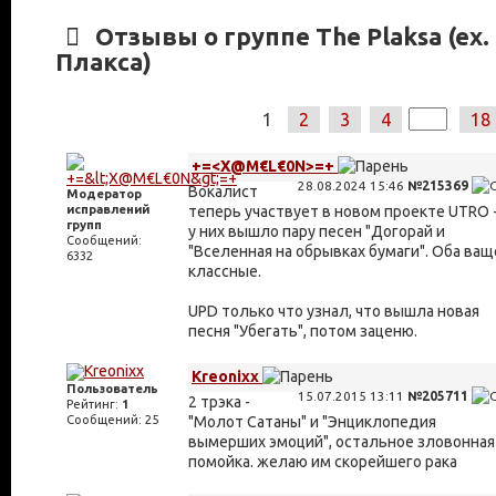
Отзывы о группе The Plaksa (ex.
Плакса)
1
2
3
4
18
+=<X@M€L€0N>=+
28.08.2024 15:46
№215369
Вокалист
Модератор
исправлений
теперь участвует в новом проекте UTRO 
групп
у них вышло пару песен "Догорай и
Сообщений:
"Вселенная на обрывках бумаги". Оба ващ
6332
классные.
UPD только что узнал, что вышла новая
песня "Убегать", потом заценю.
Kreonixx
Пользователь
15.07.2015 13:11
№205711
2 трэка -
Рейтинг:
1
Сообщений: 25
"Молот Сатаны" и "Энциклопедия
вымерших эмоций", остальное зловонная
помойка. желаю им скорейшего рака