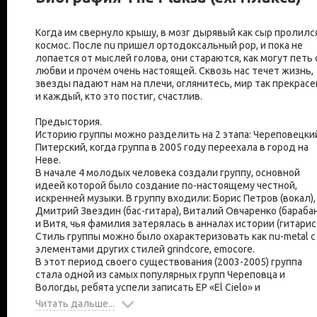
Когда им свернуло крышу, в мозг дырявый как сыр пролилс
космос. После nu пришел ортодоксальный pop, и пока не
лопается от мыслей голова, они стараются, как могут петь 
любви и прочем очень настоящей. Сквозь нас течет жизнь,
звезды падают нам на плечи, оглянитесь, мир так прекрасен
и каждый, кто это постиг, счастлив.
Предыстория.
Историю группы можно разделить на 2 этапа: Череповецки
Питерский, когда группа в 2005 году переехала в город на
Неве.
В начале 4 молодых человека создали группу, основной
идеей которой было создание по-настоящему честной,
искренней музыки. В группу входили: Борис Петров (вокал),
Дмитрий Звездин (бас-гитара), Виталий Овчаренко (бараба
и Витя, чья фамилия затерялась в анналах истории (гитарис
Стиль группы можно было охарактеризовать как nu-metal с
элементами других стилей grindcore, emocore.
В этот период своего существования (2003-2005) группа
стала одной из самых популярных групп Череповца и
Вологды, ребята успели записать EP «El Cielo» и
Читать дальше...