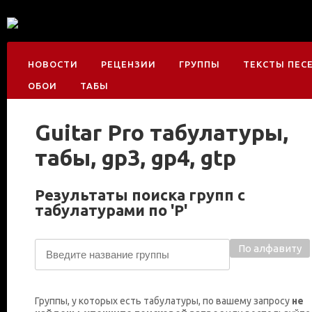
НОВОСТИ
РЕЦЕНЗИИ
ГРУППЫ
ТЕКСТЫ ПЕС
ОБОИ
ТАБЫ
Guitar Pro табулатуры,
табы, gp3, gp4, gtp
Результаты поиска групп с
табулатурами по 'Р'
По алфавиту
Группы, у которых есть табулатуры, по вашему запросу
не