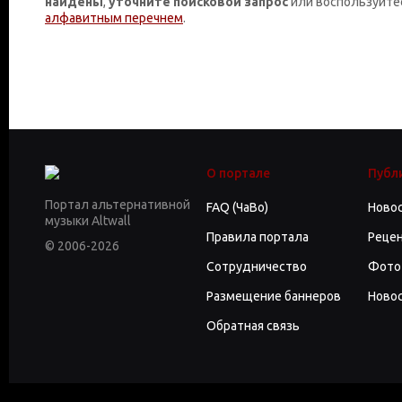
найдены
,
уточните поисковой запрос
или воспользуйте
алфавитным перечнем
.
О портале
Публ
Портал альтернативной
FAQ (ЧаВо)
Ново
музыки Altwall
Правила портала
Реце
© 2006-2026
Сотрудничество
Фото
Размещение баннеров
Новос
Обратная связь