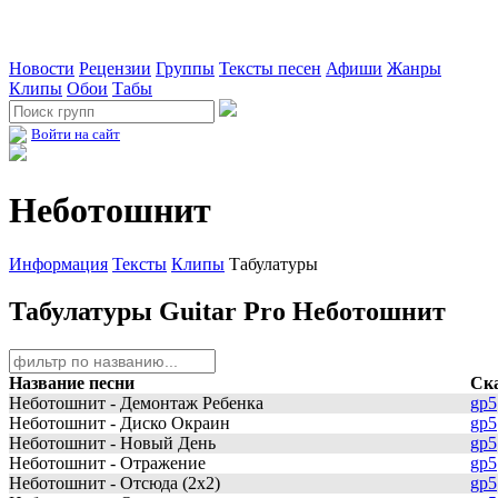
Новости
Рецензии
Группы
Тексты песен
Афиши
Жанры
Клипы
Обои
Табы
Войти на сайт
Неботошнит
Информация
Тексты
Клипы
Табулатуры
Табулатуры Guitar Pro Неботошнит
Название песни
Ск
Неботошнит - Демонтаж Ребенка
gp5
Неботошнит - Диско Окраин
gp5
Неботошнит - Новый День
gp5
Неботошнит - Отражение
gp5
Неботошнит - Отсюда (2x2)
gp5