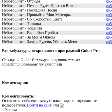
Неботошнит - Отсюда
gp5
Неботошнит - Печаль Будет Длиться Вечно
gp5
Неботошнит - Последняя Песня
gp5
Неботошнит - Прощайте, Мои Метеоры
gp5
Неботошнит - Со Скоростью Света
gp5
Неботошнит - Тишина
gp5
Неботошнит - Тошнота
gp5
Неботошнит - Вышибло Пробки
gp5
Неботошнит - За Моим Окном
gp5
Неботошнит - Завтра Будешь Убивать Меня
gp5
Все табулатуры открываются программой Guitar Pro.
Ссылку на Guitar Pro могут получить только
зарегистрированные пользователи
Комментарии:
Комментировать:
Оставлять сообщения могут только зарегистированные
пользователи.
Войти на сайт
или
Реклама