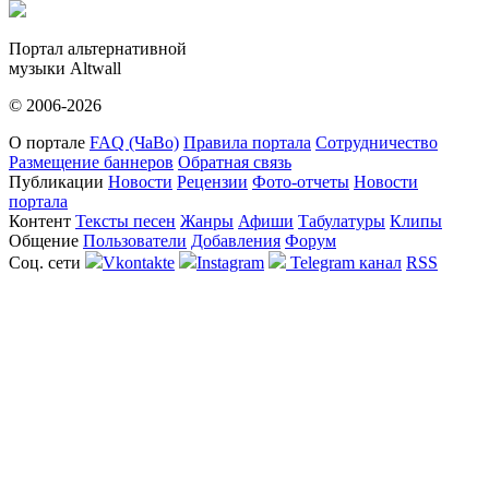
Портал альтернативной
музыки Altwall
© 2006-2026
О портале
FAQ (ЧаВо)
Правила портала
Сотрудничество
Размещение баннеров
Обратная связь
Публикации
Новости
Рецензии
Фото-отчеты
Новости
портала
Контент
Тексты песен
Жанры
Афиши
Табулатуры
Клипы
Общение
Пользователи
Добавления
Форум
Соц. сети
Vkontakte
Instagram
Telegram канал
RSS