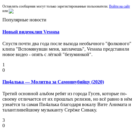
Оставлять сообщения могут только зарегистированные пользователи.
Войти на сайт
или
Популярные новости
Новый видеоклип Vesssna
Спустя почти два года после выхода необычного "фолкового"
клипа "Вспомянувши меня, заплачешь", Vesssna представили
новое видео - опять с лёгкой "безуминкой".
1
0
Пи4алька — Молитва за Самониубийцу (2020)
Третий основной альбом ребят из города Гусев, которые по-
своему отличается от их прошлых релизов, но всё равно в нём
узнаётся та самая Пи4алька благодаря вокалу Вите Анимата и
талантливейшому музыканту Серёже Сиваку.
3
0