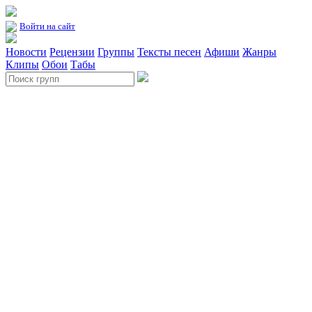
Войти на сайт
Новости
Рецензии
Группы
Тексты песен
Афиши
Жанры
Клипы
Обои
Табы