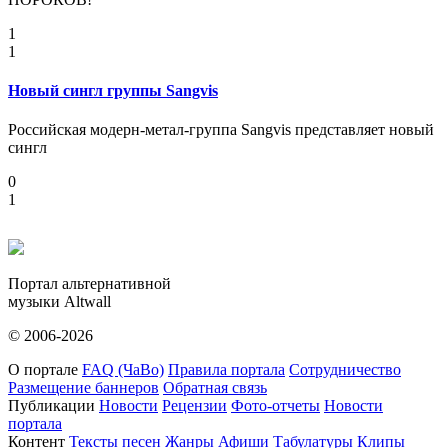
1
1
Новый сингл группы Sangvis
Российская модерн-метал-группа Sangvis представляет новый
сингл
0
1
Портал альтернативной
музыки Altwall
© 2006-2026
О портале
FAQ (ЧаВо)
Правила портала
Сотрудничество
Размещение баннеров
Обратная связь
Публикации
Новости
Рецензии
Фото-отчеты
Новости
портала
Контент
Тексты песен
Жанры
Афиши
Табулатуры
Клипы