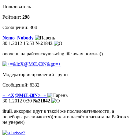
Пользователь
Рейтинг:
298
Сообщений: 304
Nemo_Nobody
30.1.2012 15:53
№21843
ооочень на райзовскую swing life away похожа))
Модератор исправлений групп
Сообщений: 6332
+=<X@M€L€0N>=+
30.1.2012 0:30
№21842
ibull
, аккорды идут в такой же последовательности, а
переборы различаются)) так что насчёт плагиата на Райзов я
не уверен)