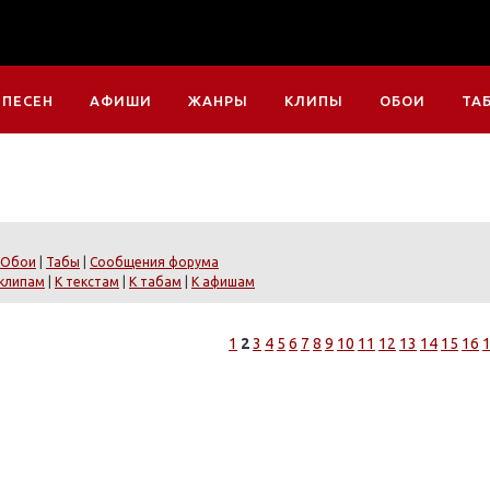
 ПЕСЕН
АФИШИ
ЖАНРЫ
КЛИПЫ
ОБОИ
ТА
Обои
|
Табы
|
Сообщения форума
 клипам
|
К текстам
|
К табам
|
К афишам
1
2
3
4
5
6
7
8
9
10
11
12
13
14
15
16