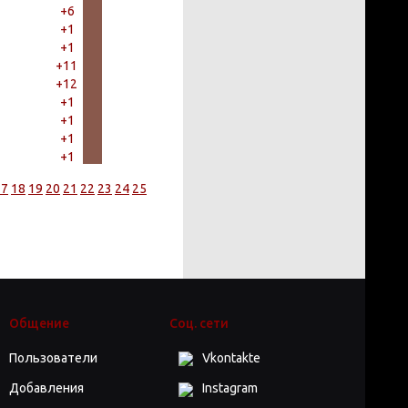
+6
+1
+1
+11
+12
+1
+1
+1
+1
17
18
19
20
21
22
23
24
25
Общение
Соц. сети
Пользователи
Vkontakte
Добавления
Instagram