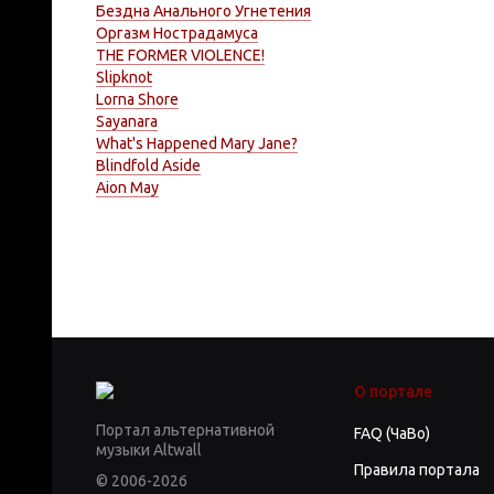
Бездна Анального Угнетения
Оргазм Нострадамуса
THE FORMER VIOLENCE!
Slipknot
Lorna Shore
Sayanara
What's Happened Mary Jane?
Blindfold Aside
Aion May
О портале
Портал альтернативной
FAQ (ЧаВо)
музыки Altwall
Правила портала
© 2006-2026