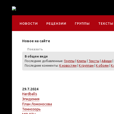
НОВОСТИ
РЕЦЕНЗИИ
ГРУППЫ
ТЕКСТЫ
Новое на сайте
Показать
В общем виде
Последние добавленные:
Группы
|
Клипы
|
Тексты
|
Афиши
|
Последние комменты:
К новостям
|
К группам
|
К обоям
|
К
29.7.2024
Hardballs
Эпидемия
План Ломоносова
Темнозорь