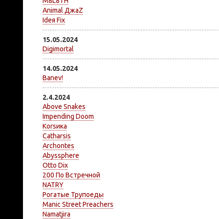
M8L8TH
Animal ДжаZ
Ideя Fix
15.05.2024
Digimortal
14.05.2024
Banev!
2.4.2024
Above Snakes
Impending Doom
Коrsика
Catharsis
Archontes
Abyssphere
Otto Dix
200 По Встречной
NATRY
Рогатые Трупоеды
Manic Street Preachers
Namatjira