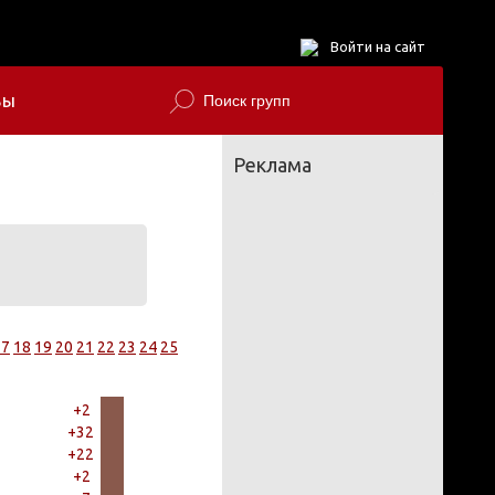
Войти на сайт
БЫ
Реклама
17
18
19
20
21
22
23
24
25
+2
+32
+22
+2