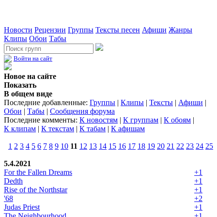
Новости
Рецензии
Группы
Тексты песен
Афиши
Жанры
Клипы
Обои
Табы
Войти на сайт
Новое на сайте
Показать
В общем виде
Последние добавленные:
Группы
|
Клипы
|
Тексты
|
Афиши
|
Обои
|
Табы
|
Сообщения форума
Последние комменты:
К новостям
|
К группам
|
К обоям
|
К клипам
|
К текстам
|
К табам
|
К афишам
1
2
3
4
5
6
7
8
9
10
11
12
13
14
15
16
17
18
19
20
21
22
23
24
25
5.4.2021
For the Fallen Dreams
+1
Dedth
+1
Rise of the Northstar
+1
'68
+2
Judas Priest
+1
The Neighbourhood
+1