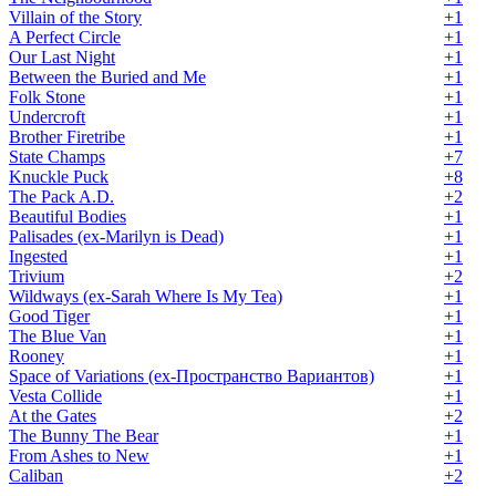
Villain of the Story
+1
A Perfect Circle
+1
Our Last Night
+1
Between the Buried and Me
+1
Folk Stone
+1
Undercroft
+1
Brother Firetribe
+1
State Champs
+7
Knuckle Puck
+8
The Pack A.D.
+2
Beautiful Bodies
+1
Palisades (ex-Marilyn is Dead)
+1
Ingested
+1
Trivium
+2
Wildways (ex-Sarah Where Is My Tea)
+1
Good Tiger
+1
The Blue Van
+1
Rooney
+1
Space of Variations (ex-Пространство Вариантов)
+1
Vesta Collide
+1
At the Gates
+2
The Bunny The Bear
+1
From Ashes to New
+1
Caliban
+2