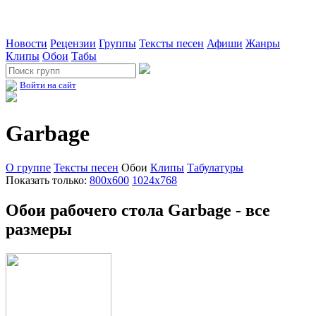
Новости
Рецензии
Группы
Тексты песен
Афиши
Жанры
Клипы
Обои
Табы
Войти на сайт
Garbage
О группе
Тексты песен
Обои
Клипы
Табулатуры
Показать только:
800x600
1024x768
Обои рабочего стола Garbage - все
размеры