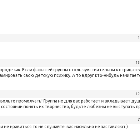
1
13
а вроде как. Если фаны сей группы столь чувствительны к отрицат
вмировать свою детскую психику. А то вдруг кто-нибудь начитаетс
12
звольте промолчать! Группа не для вас работает и вкладывает душу.
в состоянии понять их творчество, будьте любезны не выступать п
7
и не нравиться то не слушайте. вас насильно не заставляют.)