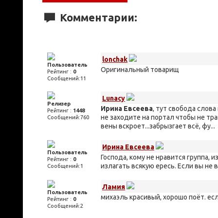
Комментарии:
lonchak
Пользователь
Оригинальный товарищ
Рейтинг :
0
Сообщений:11
Lunacy
Релизер
Ирина Евсеева
, тут свобода слов
Рейтинг :
1448
не заходите на портал чтобы не тра
Сообщений:760
вены вскроет...забрызгает всё, фу...
Ирина Евсеева
Пользователь
Господа, кому не нравится группа, и
Рейтинг :
0
излагать всякую ересь. Если вы не 
Сообщений:1
Ламия
Пользователь
михаэль красивый, хорошо поёт. есл
Рейтинг :
0
Сообщений:2