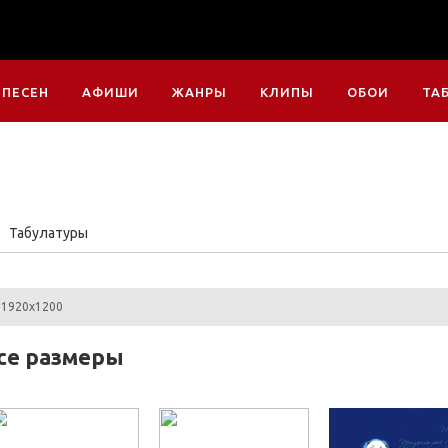
 ПЕСЕН
АФИШИ
ЖАНРЫ
КЛИПЫ
ОБОИ
ТА
Табулатуры
1920x1200
все размеры