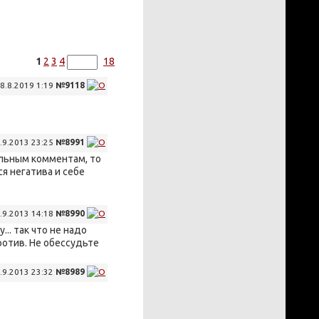
1
2
3
4
18
8.8.2019 1:19
№9118
.9.2013 23:25
№8991
ельным комментам, то
я негатива и себе
.9.2013 14:18
№8990
.. так что не надо
ротив. Не обессудьте
.9.2013 23:32
№8989