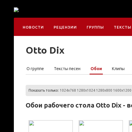
НОВОСТИ
РЕЦЕНЗИИ
ГРУППЫ
ТЕКСТЫ
Otto Dix
О группе
Тексты песен
Обои
Клипы
Показать только:
1024x768
1280x1024
1280x800
1600x1200
Обои рабочего стола Otto Dix - 