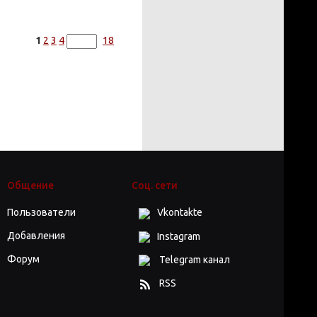
1
2
3
4
18
Общение
Соц. сети
Пользователи
Vkontakte
Добавления
Instagram
Форум
Telegram канал
RSS