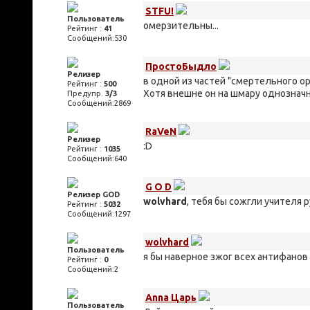
STFU!
Пользователь
омерзительны...
Рейтинг :
41
Сообщений:530
ПростоБыдло
Релизер
в одной из частей "смертельного ор
Рейтинг :
500
Хотя внешне он на шмару однозначн
Предупр.
3/3
Сообщений:2869
RaVeN
Релизер
:D
Рейтинг :
1035
Сообщений:640
G O D
Релизер GOD
wolvhard
, тебя бы сожгли учителя 
Рейтинг :
5032
Сообщений:1297
wolvhard
Пользователь
я бы наверное зжог всех антифанов 
Рейтинг :
0
Сообщений:2
Anna Царь
Пользователь