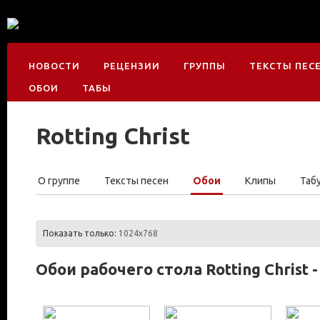
НОВОСТИ
РЕЦЕНЗИИ
ГРУППЫ
ТЕКСТЫ ПЕС
ОБОИ
ТАБЫ
Rotting Christ
О группе
Тексты песен
Обои
Клипы
Таб
Показать только:
1024x768
Обои рабочего стола Rotting Christ 