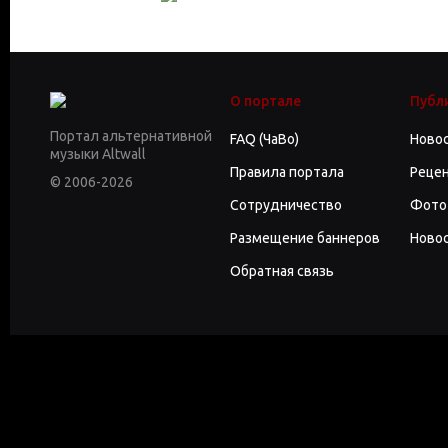
О портале
Публ
Портал альтернативной
FAQ (ЧаВо)
Ново
музыки Altwall
Правила портала
Реце
© 2006-2026
Сотрудничество
Фото
Размещение баннеров
Новос
Обратная связь