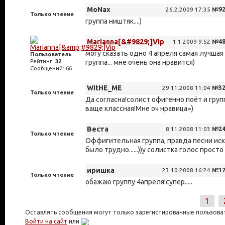
MoNax
26.2.2009 17:35
№92
Только чтение
группа ништяк....)
Marianna[&#9829;]Vip
1.1.2009 9:52
№48
могу сказать одно 4 апреля самая лучшая
Пользователь
Рейтинг:
32
группа... мне очень она нравится)
Сообщений: 66
WItHE_ME
29.11.2008 11:04
№32
Только чтение
Да согласна!солист офигенно поёт и груп
ваще классная!Мне оч нравица=)
Веста
8.11.2008 11:03
№24
Только чтение
Оффигительная группа, правда песни ис
было трудно......))у солистка голос просто
иришка
23.10.2008 16:24
№17
Только чтение
обажаю группу 4апреля!супер.....
1
Оставлять сообщения могут только зарегистированные пользова
Войти на сайт
или