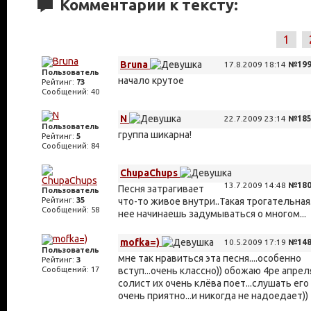
Комментарии к тексту:
1
Bruna
17.8.2009 18:14
№199
Пользователь
начало крутое
Рейтинг:
73
Сообщений: 40
N
22.7.2009 23:14
№185
Пользователь
группа шикарна!
Рейтинг:
5
Сообщений: 84
ChupaChups
13.7.2009 14:48
№180
Песня затрагивает
Пользователь
Рейтинг:
35
что-то живое внутри..Такая трогательна
Сообщений: 58
нее начинаешь задумываться о многом...
mofka=)
10.5.2009 17:19
№148
Пользователь
мне так нравиться эта песня....особенно
Рейтинг:
3
Сообщений: 17
вступ...очень классно)) обожаю 4ре апреля
солист их очень клёва поет...слушать его
очень приятно...и никогда не надоедает))