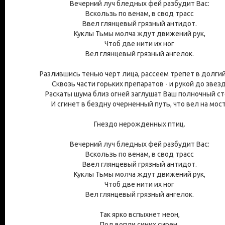
Вечерний луч бледных фей разбудит Вас:
Вскользь по венам, в свод трасс
Ввел глянцевый грязный антидот.
Куклы Тьмы молча ждут движений рук,
Чтоб две нити их ног
Вел глянцевый грязный ангелок.
Разлившись тенью черт лица, рассеем трепет в долгий
Сквозь части горьких препаратов - и рукой до звезд
Раскаты шума близ огней заглушат Ваш полночный ст
И сгинет в бездну очерненный путь, что вел на мост
Гнездо нерожденных птиц.
Вечерний луч бледных фей разбудит Вас:
Вскользь по венам, в свод трасс
Ввел глянцевый грязный антидот.
Куклы Тьмы молча ждут движений рук,
Чтоб две нити их ног
Вел глянцевый грязный ангелок.
Так ярко вспыхнет неон,
Под вопли синих сирен.