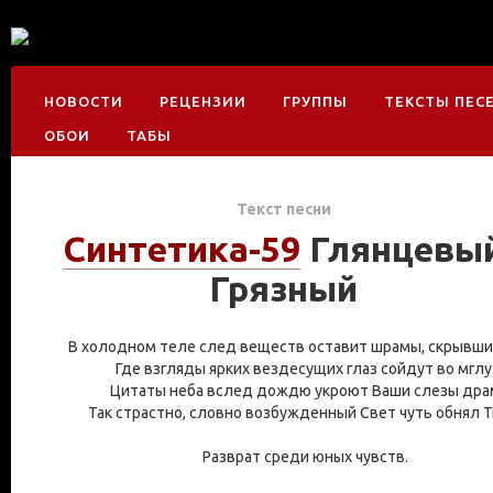
НОВОСТИ
РЕЦЕНЗИИ
ГРУППЫ
ТЕКСТЫ ПЕС
ОБОИ
ТАБЫ
Текст песни
Cинтетика-59
Глянцевы
Грязный
В холодном теле след веществ оставит шрамы, скрывши
Где взгляды ярких вездесущих глаз сойдут во мглу
Цитаты неба вслед дождю укроют Ваши слезы дра
Так страстно, словно возбужденный Свет чуть обнял Т
Разврат среди юных чувств.