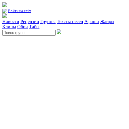
Войти на сайт
Новости
Рецензии
Группы
Тексты песен
Афиши
Жанры
Клипы
Обои
Табы