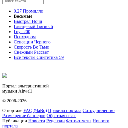
0.27 Промилле
Восьмые
Выстрел Ночи
Глянцевый Грязный
Груз 200
Психодром
Сенсации Черного
Скорость Во Тьме
Снежный Рассвет
Все тексты Cинтетика-59
Портал альтернативной
музыки Altwall
© 2006-2026
О портале
FAQ (ЧаВо)
Правила портала
Сотрудничество
Размещение баннеров
Обратная связь
Публикации
Новости
Рецензии
Фото-отчеты
Новости
портала