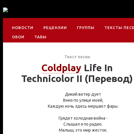
НОВОСТИ
РЕЦЕНЗИИ
ГРУППЫ
ТЕКСТЫ ПЕС
ОБОИ
ТАБЫ
Текст песни
Coldplay
Life In
Technicolor II (Перевод)
Дикий ветер дует
Вниз по улице моей,
Каждую ночь здесь мерцают фары.
Грядет холодная война -
Слышал я по радио.
Малыш, это мир жесток.