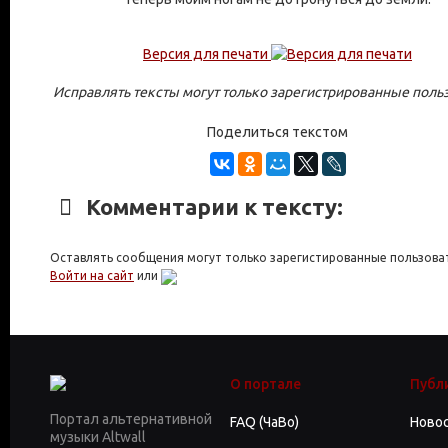
Версия для печати
Исправлять тексты могут только зарегистрированные поль
Поделиться текстом
Комментарии к тексту:
Оставлять сообщения могут только зарегистированные пользова
Войти на сайт
или
О портале
Публ
Портал альтернативной
FAQ (ЧаВо)
Ново
музыки Altwall