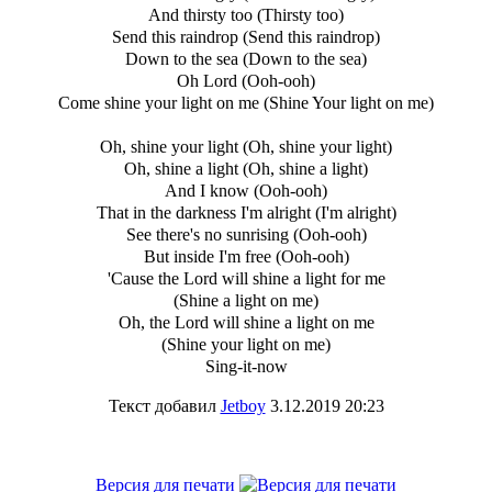
And thirsty too (Thirsty too)
Send this raindrop (Send this raindrop)
Down to the sea (Down to the sea)
Oh Lord (Ooh-ooh)
Come shine your light on me (Shine Your light on me)
Oh, shine your light (Oh, shine your light)
Oh, shine a light (Oh, shine a light)
And I know (Ooh-ooh)
That in the darkness I'm alright (I'm alright)
See there's no sunrising (Ooh-ooh)
But inside I'm free (Ooh-ooh)
'Cause the Lord will shine a light for me
(Shine a light on me)
Oh, the Lord will shine a light on me
(Shine your light on me)
Sing-it-now
Текст добавил
Jetboy
3.12.2019 20:23
Версия для печати