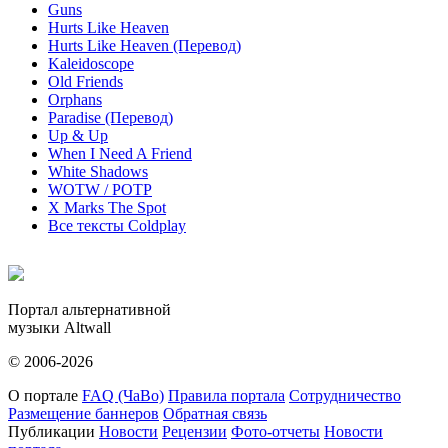
Guns
Hurts Like Heaven
Hurts Like Heaven (Перевод)
Kaleidoscope
Old Friends
Orphans
Paradise (Перевод)
Up & Up
When I Need A Friend
White Shadows
WOTW / POTP
X Marks The Spot
Все тексты Coldplay
Портал альтернативной
музыки Altwall
© 2006-2026
О портале
FAQ (ЧаВо)
Правила портала
Сотрудничество
Размещение баннеров
Обратная связь
Публикации
Новости
Рецензии
Фото-отчеты
Новости