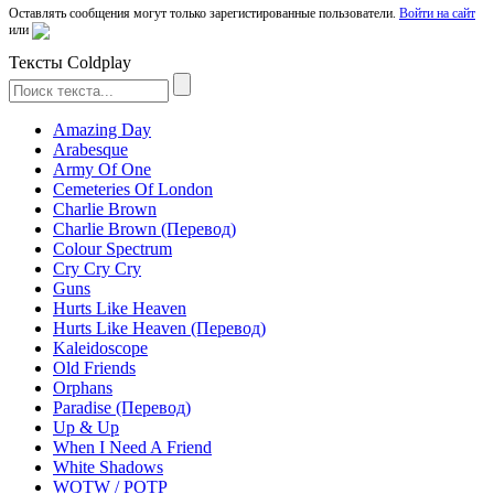
Оставлять сообщения могут только зарегистированные пользователи.
Войти на сайт
или
Тексты Coldplay
Amazing Day
Arabesque
Army Of One
Cemeteries Of London
Charlie Brown
Charlie Brown (Перевод)
Colour Spectrum
Cry Cry Cry
Guns
Hurts Like Heaven
Hurts Like Heaven (Перевод)
Kaleidoscope
Old Friends
Orphans
Paradise (Перевод)
Up & Up
When I Need A Friend
White Shadows
WOTW / POTP