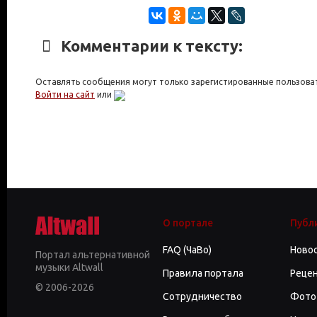
Комментарии к тексту:
Оставлять сообщения могут только зарегистированные пользова
Войти на сайт
или
О портале
Публ
FAQ (ЧаВо)
Ново
Портал альтернативной
музыки Altwall
Правила портала
Реце
© 2006-2026
Сотрудничество
Фото