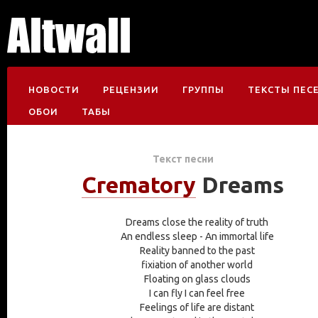
НОВОСТИ
РЕЦЕНЗИИ
ГРУППЫ
ТЕКСТЫ ПЕС
ОБОИ
ТАБЫ
Текст песни
Crematory
Dreams
Dreams close the reality of truth
An endless sleep - An immortal life
Reality banned to the past
fixiation of another world
Floating on glass clouds
I can fly I can feel free
Feelings of life are distant