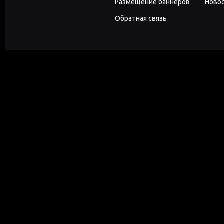
Размещение баннеров
Новос
Обратная связь