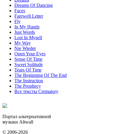
Dreams Of Dancing
Faces
Farewell Letter
Fly
In My Hands
Just Words
Lost In Myself
My Way
Nie Wieder
Open Your Eyes
Sense Of Time
Sweet Solitude
Tears Of Time
The Beginning Of The End
The Instruction
The Prophecy
Все тексты Crematory
Портал альтернативной
музыки Altwall
© 2006-2026