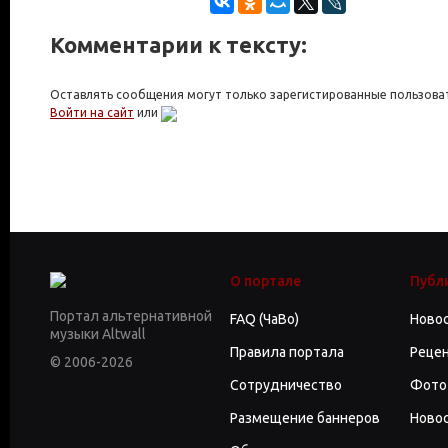
Комментарии к тексту:
Оставлять сообщения могут только зарегистированные пользова
Войти на сайт
или
О портале
Публ
Портал альтернативной
FAQ (ЧаВо)
Ново
музыки Altwall
Правила портала
Реце
© 2006-2026
Сотрудничество
Фото
Размещение баннеров
Новос