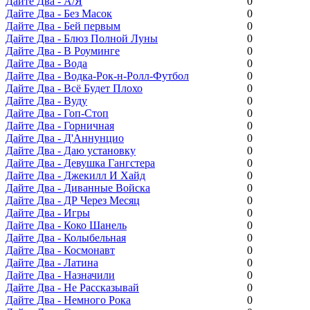
Дайте Два - А/Я
0
Дайте Два - Без Масок
0
Дайте Два - Бей первым
0
Дайте Два - Блюз Полной Луны
0
Дайте Два - В Роуминге
0
Дайте Два - Вода
0
Дайте Два - Водка-Рок-н-Ролл-Футбол
0
Дайте Два - Всё Будет Плохо
0
Дайте Два - Вуду
0
Дайте Два - Гоп-Стоп
0
Дайте Два - Горничная
0
Дайте Два - Д'Аннунцио
0
Дайте Два - Даю установку
0
Дайте Два - Девушка Гангстера
0
Дайте Два - Джекилл И Хайд
0
Дайте Два - Диванные Войска
0
Дайте Два - ДР Через Месяц
0
Дайте Два - Игры
0
Дайте Два - Коко Шанель
0
Дайте Два - Колыбельная
0
Дайте Два - Космонавт
0
Дайте Два - Латина
0
Дайте Два - Назначили
0
Дайте Два - Не Рассказывай
0
Дайте Два - Немного Рока
0