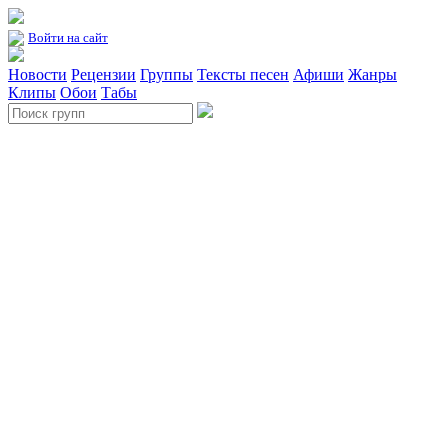
Войти на сайт
Новости
Рецензии
Группы
Тексты песен
Афиши
Жанры
Клипы
Обои
Табы