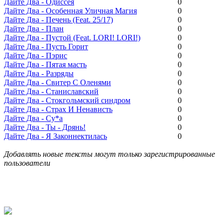
Дайте Два - Одиссея
0
Дайте Два - Особенная Уличная Магия
0
Дайте Два - Печень (Feat. 25/17)
0
Дайте Два - План
0
Дайте Два - Пустой (Feat. LORI! LORI!)
0
Дайте Два - Пусть Горит
0
Дайте Два - Пэрис
0
Дайте Два - Пятая масть
0
Дайте Два - Разряды
0
Дайте Два - Свитер С Оленями
0
Дайте Два - Станиславский
0
Дайте Два - Стокгольмский синдром
0
Дайте Два - Страх И Ненависть
0
Дайте Два - Су*а
0
Дайте Два - Ты - Дрянь!
0
Дайте Два - Я Законнектилась
0
Добавлять новые тексты могут только зарегистрированные
пользователи