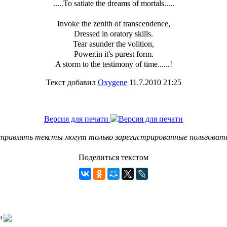
.....To satiate the dreams of mortals.....
Invoke the zenith of transcendence,
Dressed in oratory skills.
Tear asunder the volition,
Power,in it's purest form.
A storm to the testimony of time......!
Текст добавил
Oxygene
11.7.2010 21:25
Версия для печати
правлять тексты могут только зарегистрированные пользоват
Поделиться текстом
и