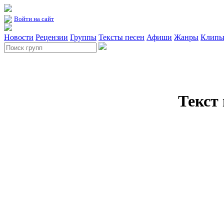
Войти на сайт
Новости
Рецензии
Группы
Тексты песен
Афиши
Жанры
Клип
Текст