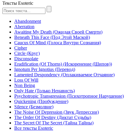
Тексты Esoteric
Abandonment
Aberration
Awaiting My Death (Ожидая Своей Смерти)
Beneath This Face (Под Этой Маской)
Caucus Of Mind (Голоса Внутри Сознания)
Cipher
Circle (Круг)
Disconsolate
Eradification (Of Thorns) (Искоренение (Шипов))
Ignotum Per Ignotius (Перевод)
Lamented Despondency (Оплакиваемое Отчаяние)
Loss Of Will
Non Being
Only Hate (Только Ненависть)
Psychotropic Transgression (Психотропное Нарушение)
Quickening (Пробуждение)
Silence (Безмолвие)
The Noise Of Depression (Звук Депрессии)
The Order Of Destiny (Диктат Судьбы)
The Secret Of The Secret (Тайна Тайны)
Все тексты Esoteric