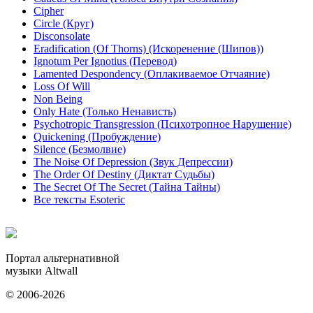
Cipher
Circle (Круг)
Disconsolate
Eradification (Of Thorns) (Искоренение (Шипов))
Ignotum Per Ignotius (Перевод)
Lamented Despondency (Оплакиваемое Отчаяние)
Loss Of Will
Non Being
Only Hate (Только Ненависть)
Psychotropic Transgression (Психотропное Нарушение)
Quickening (Пробуждение)
Silence (Безмолвие)
The Noise Of Depression (Звук Депрессии)
The Order Of Destiny (Диктат Судьбы)
The Secret Of The Secret (Тайна Тайны)
Все тексты Esoteric
Портал альтернативной
музыки Altwall
© 2006-2026