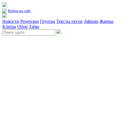
Войти на сайт
Новости
Рецензии
Группы
Тексты песен
Афиши
Жанры
Клипы
Обои
Табы