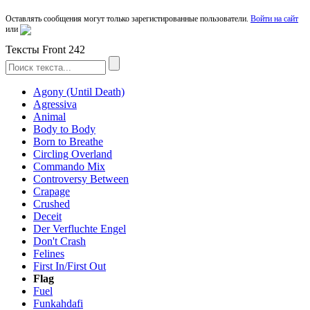
Оставлять сообщения могут только зарегистированные пользователи.
Войти на сайт
или
Тексты Front 242
Agony (Until Death)
Agressiva
Animal
Body to Body
Born to Breathe
Circling Overland
Commando Mix
Controversy Between
Crapage
Crushed
Deceit
Der Verfluchte Engel
Don't Crash
Felines
First In/First Out
Flag
Fuel
Funkahdafi