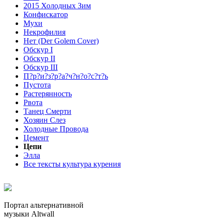
2015 Холодных Зим
Конфискатор
Мухи
Некрофилия
Нет (Der Golem Cover)
Обскур I
Обскур II
Обскур III
П?р?и?з?р?а?ч?н?о?с?т?ь
Пустота
Растерянность
Рвота
Танец Смерти
Хозяин Слез
Холодные Провода
Цемент
Цепи
Элла
Все тексты культура курения
Портал альтернативной
музыки Altwall