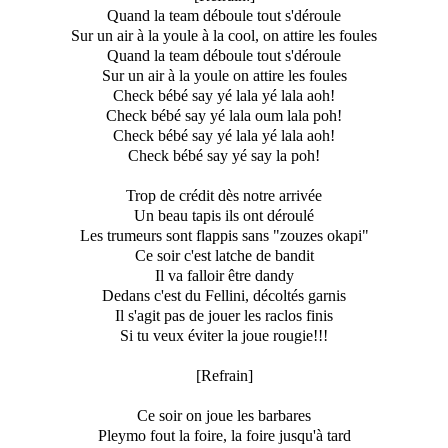
Quand la team déboule tout s'déroule
Sur un air à la youle à la cool, on attire les foules
Quand la team déboule tout s'déroule
Sur un air à la youle on attire les foules
Check bébé say yé lala yé lala aoh!
Check bébé say yé lala oum lala poh!
Check bébé say yé lala yé lala aoh!
Check bébé say yé say la poh!
Trop de crédit dès notre arrivée
Un beau tapis ils ont déroulé
Les trumeurs sont flappis sans "zouzes okapi"
Ce soir c'est latche de bandit
Il va falloir être dandy
Dedans c'est du Fellini, décoltés garnis
Il s'agit pas de jouer les raclos finis
Si tu veux éviter la joue rougie!!!
[Refrain]
Ce soir on joue les barbares
Pleymo fout la foire, la foire jusqu'à tard