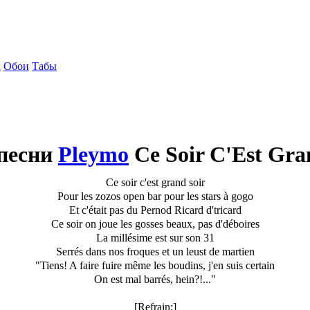
ы
Обои
Табы
песни
Pleymo
Ce Soir C'Est Gra
Ce soir c'est grand soir
Pour les zozos open bar pour les stars à gogo
Et c'était pas du Pernod Ricard d'tricard
Ce soir on joue les gosses beaux, pas d'déboires
La millésime est sur son 31
Serrés dans nos froques et un leust de martien
"Tiens! A faire fuire même les boudins, j'en suis certain
On est mal barrés, hein?!..."
[Refrain:]