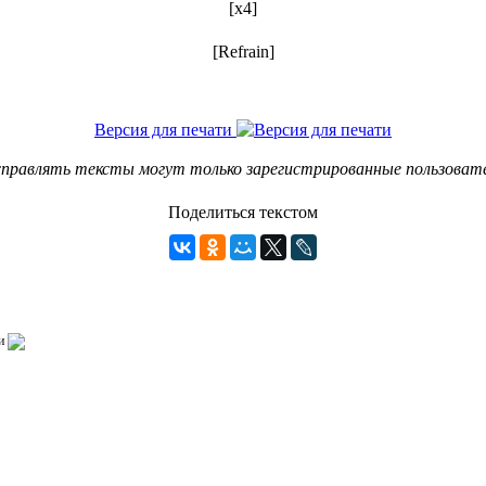
[x4]
[Refrain]
Версия для печати
правлять тексты могут только зарегистрированные пользоват
Поделиться текстом
и