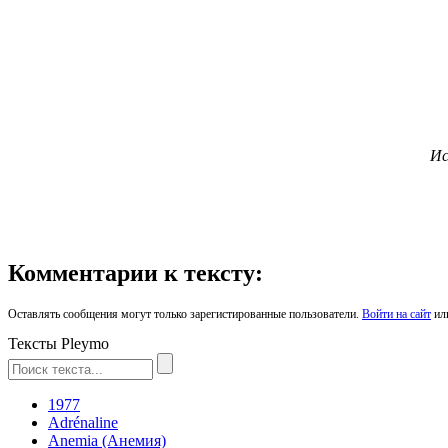
Ис
Комментарии к тексту:
Оставлять сообщения могут только зарегистированные пользователи.
Войти на сайт
ил
Тексты Pleymo
1977
Adrénaline
Anemia (Анемия)