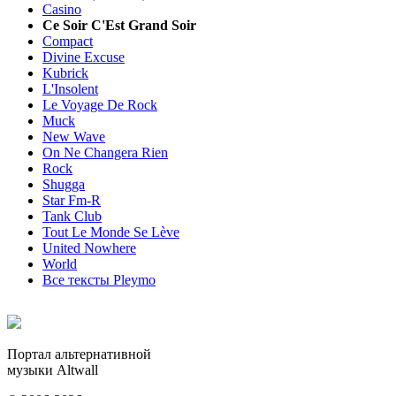
Casino
Ce Soir C'Est Grand Soir
Compact
Divine Excuse
Kubrick
L'Insolent
Le Voyage De Rock
Muck
New Wave
On Ne Changera Rien
Rock
Shugga
Star Fm-R
Tank Club
Tout Le Monde Se Lève
United Nowhere
World
Все тексты Pleymo
Портал альтернативной
музыки Altwall