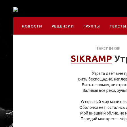
НОВОСТИ
РЕЦЕНЗИИ
ГРУППЫ
ТЕКСТЫ
Текст песни
SIKRAMP
Ут
Утрата даёт мне п
Бить беспощадно, наплев
Бить не помня, ни страх
Заливая все реки, ручь
Открытый мир манит сво
Оболочки нет, остались 
Мой внешний облик, не м
Передай мне крест - чё