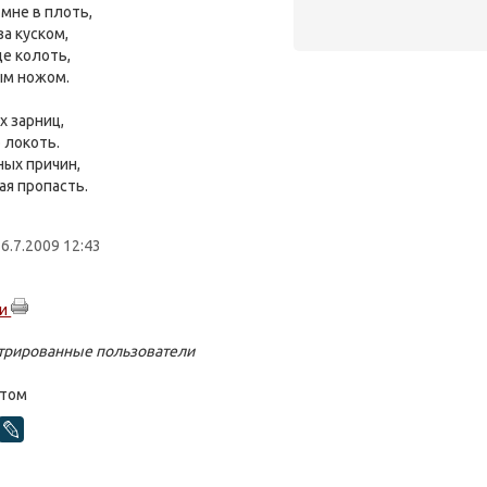
мне в плоть,
за куском,
де колоть,
ым ножом.
 зарниц,
 локоть.
ных причин,
ая пропасть.
6.7.2009 12:43
ти
стрированные пользователи
стом