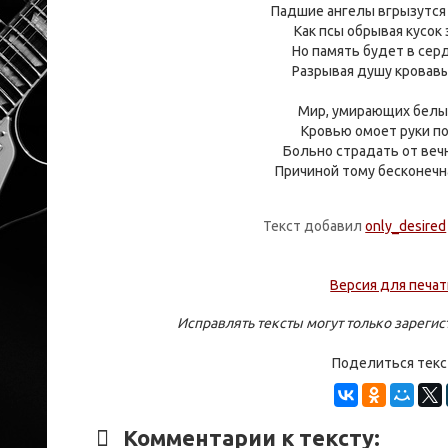
Падшие ангелы вгрызутся 
Как псы обрывая кусок 
Но память будет в сер
Разрывая душу кровав
Мир, умирающих белых
Кровью омоет руки по
Больно страдать от веч
Причиной тому бесконечн
Текст добавил
only_desired
Версия для печа
Исправлять тексты могут только зареги
Поделиться тек
Комментарии к тексту: