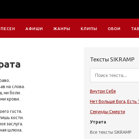
 ПЕСЕН
АФИШИ
ЖАНРЫ
КЛИПЫ
ОБОИ
ТА
Тексты SIKRAMP
рата
раво.
ав на слова.
Внутри Себя
а, ни боли.
ями крови.
Нет Больше Бога, Есть
его гостя.
Секунды Смерти
лишь кости.
Утрата
оя заслуга.
рная шлюха.
Все тексты SIKRAMP