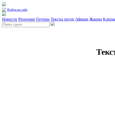
Войти на сайт
Новости
Рецензии
Группы
Тексты песен
Афиши
Жанры
Клип
Текс