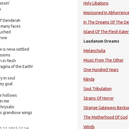
issin'
Holy Libations
s
Imprisoned In Abhorrenc
 of Denderah
In The Dreams Of The D
h many faces
Island Of The Flesh Eater
touched
e now
Laudanum Dreams
 is neva settled
Melancholia
lusions
Music From The Other
n in flesh
agina of the Earth!
One Hundred Years
y in soul
Rånda
 my goal
Soul Tribulation
he hollows
Strains Of Horror
in me
hrysalis
Strange Gateways Becko
its grandiose wings
The Motherhood Of God
Winds
1.12.2015 22:14