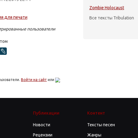
Zombie Holocaust
Все тексты Tribulation
стрированные пользователи
стом
льзователи.
Войти на сайт
или
Публикации
Контент
Новости
Тексты песен
Рецензии
Жанры