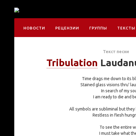
НОВОСТИ
РЕЦЕНЗИИ
ГРУППЫ
ТЕКСТЫ
Текст песни
Tribulation
Laudan
Time drags me down to its b
Stained glass visions thru' 
In search of my so
I am ready to die and 
All symbols are subliminal but they
Restless in flesh hungr
To see the entire 
I must take what the