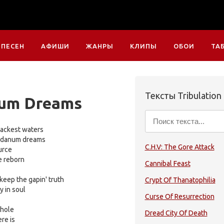
 ПЕСЕН
АФИШИ
ЖАНРЫ
КЛИПЫ
ОБОИ
ТА
Тексты Tribulation
um Dreams
lackest waters
laudanum dreams
C.H.V: The Gore Attack
urce
be reborn
Cannibal Feast
 keep the gapin' truth
Crypt Of Thanatophilia
y in soul
Curse Of Resurrection
whole
Dread City Of Death
re is