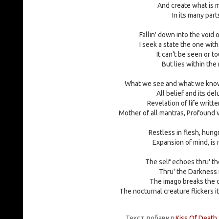
And create what is m
In its many part
Fallin' down into the void
I seek a state the one wit
It can't be seen or 
But lies within th
What we see and what we know
All belief and its de
Revelation of life writte
Mother of all mantras, Profound v
Restless in flesh, hungr
Expansion of mind, is
The self echoes thru' t
Thru' the Darkness 
The imago breaks the c
The nocturnal creature flickers 
Текст добавил
Kiss Of Death