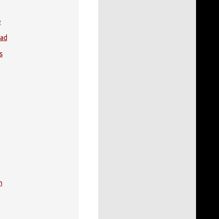
e
ead
s
n