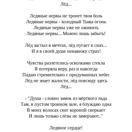
Лёд...
Ледяные нервы не тронет твоя боль
Ледяные нервы - холодный Тьмы огонь
Ледяные нервы уже не оживить
Ледяные нервы... Можно лишь забыть!
Лёд застыл в мечтах, лёд пугает в снах...
И я в своей душе ненавижу страх!
Чувства разлетелись осколками стекла
Я потеряла веру, раз и навсегда
Падаю стремительно с придуманных небес
Лёд не знает жалости, лёд повсюду здесь
Лёд...
- "Душа - словно замок из мёртвого льда
Там, в пустом тронном зале, я блуждаю одна
В моих волосах снег короной сверкает
И лишь только слёзы не замерзают.."
Ледяное сердце!