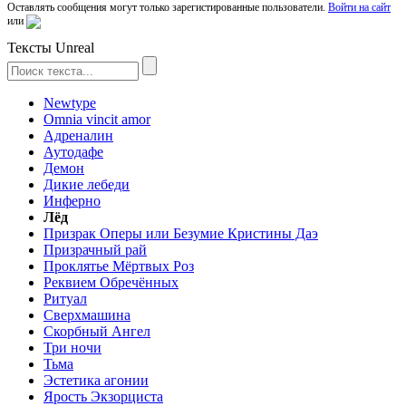
Оставлять сообщения могут только зарегистированные пользователи.
Войти на сайт
или
Тексты Unreal
Newtype
Omnia vincit amor
Адреналин
Аутодафе
Демон
Дикие лебеди
Инферно
Лёд
Призрак Оперы или Безумие Кристины Даэ
Призрачный рай
Проклятье Мёртвых Роз
Реквием Обречённых
Ритуал
Сверхмашина
Скорбный Ангел
Три ночи
Тьма
Эстетика агонии
Ярость Экзорциста