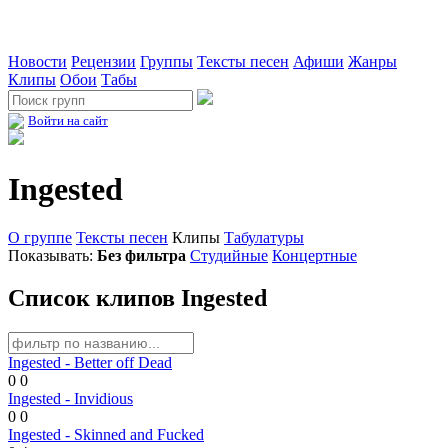
Новости
Рецензии
Группы
Тексты песен
Афиши
Жанры
Клипы
Обои
Табы
Войти на сайт
Ingested
О группе
Тексты песен
Клипы
Табулатуры
Показывать:
Без фильтра
Студийные
Концертные
Список клипов Ingested
Ingested - Better off Dead
0
0
Ingested - Invidious
0
0
Ingested - Skinned and Fucked