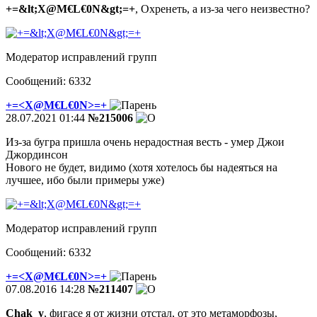
+=&lt;X@M€L€0N&gt;=+
, Охренеть, а из-за чего неизвестно?
Модератор исправлений групп
Сообщений: 6332
+=<X@M€L€0N>=+
28.07.2021 01:44
№215006
Из-за бугра пришла очень нерадостная весть - умер Джои
Джординсон
Нового не будет, видимо (хотя хотелось бы надеяться на
лучшее, ибо были примеры уже)
Модератор исправлений групп
Сообщений: 6332
+=<X@M€L€0N>=+
07.08.2016 14:28
№211407
Chak_y
, фигасе я от жизни отстал, от это метаморфозы,