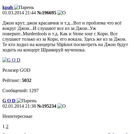
kpah
01.03.2014 21:44
№196695
Джои крут, джои красавчик и т.д...Вот и проблема что всё
вокруг Джои...И слушают все из за Джои..Уж
поверьте..Murderdools и т.д. Как и Stone sour с Кори. Все
слушают только из за Кори, его вокала. Здесь же из за Джои.
Те кто ходил на концерты Slipknot посмотреть на Джои будут
ходить на концерт Шрамируй мученика.
Релизер GOD
Рейтинг:
5032
Сообщений: 1297
G O D
02.01.2014 21:38
№195234
Неинтересные
1
2