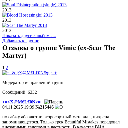
2013
2013
2013
Показать другие альбомы...
Добавить к группе
Отзывы о группе Vimic (ex-Scar The
Martyr)
1
2
Модератор исправлений групп
Сообщений: 6332
+=<X@M€L€0N>=+
04.11.2025 19:39
№215446
по сабжу абсолютно второсортный материал, нихрена
запоминающегося. Только трек Beautiful Mistakes порадовал
внезапными галопами в частности. В качестве ВИА