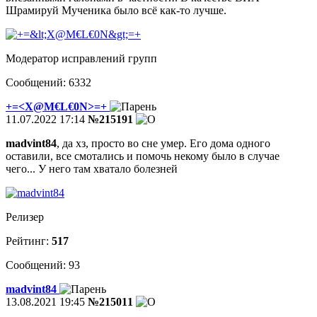
Шрамируй Мученика было всё как-то лучше.
Модератор исправлений групп
Сообщений: 6332
+=<X@M€L€0N>=+
11.07.2022 17:14
№215191
madvint84
, да хз, просто во сне умер. Его дома одного
оставили, все смотались и помочь некому было в случае
чего... У него там хватало болезней
Релизер
Рейтинг:
517
Сообщений: 93
madvint84
13.08.2021 19:45
№215011