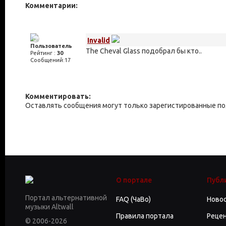
Комментарии:
Invalid
Пользователь
The Cheval Glass подобрал бы кто..
Рейтинг :
30
Сообщений:17
Комментировать:
Оставлять сообщения могут только зарегистированные п
О портале
Публ
Портал альтернативной
FAQ (ЧаВо)
Ново
музыки Altwall
Правила портала
Реце
© 2006-2026