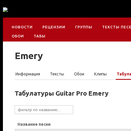
НОВОСТИ
РЕЦЕНЗИИ
ГРУППЫ
ТЕКСТЫ ПЕС
ОБОИ
ТАБЫ
Emery
Информация
Тексты
Обои
Клипы
Табул
Табулатуры Guitar Pro Emery
Название песни