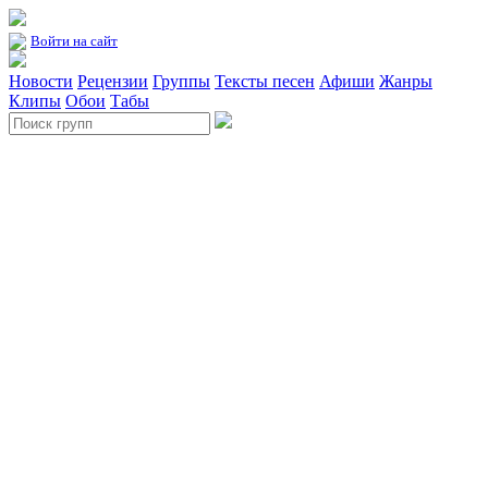
Войти на сайт
Новости
Рецензии
Группы
Тексты песен
Афиши
Жанры
Клипы
Обои
Табы