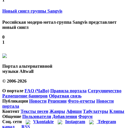
Новый сингл группы Sangvis
Российская модерн-метал-группа Sangvis представляет
новый сингл
0
1
Портал альтернативной
музыки Altwall
© 2006-2026
О портале
FAQ (ЧаВо)
Правила портала
Сотрудничество
Размещение баннеров
Обратная связь
Публикации
Новости
Рецензии
Фото-отчеты
Новости
портала
Контент
Тексты песен
Жанры
Афиши
Табулатуры
Клипы
Общение
Пользователи
Добавления
Форум
Соц. сети
Vkontakte
Instagram
Telegram
канал
RSS