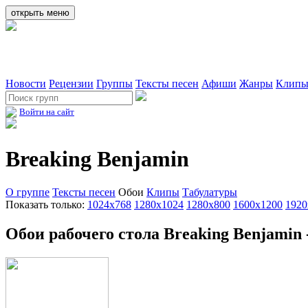
открыть меню
Новости
Рецензии
Группы
Тексты песен
Афиши
Жанры
Клип
Войти на сайт
Breaking Benjamin
О группе
Тексты песен
Обои
Клипы
Табулатуры
Показать только:
1024x768
1280x1024
1280x800
1600x1200
1920
Обои рабочего стола Breaking Benjamin 