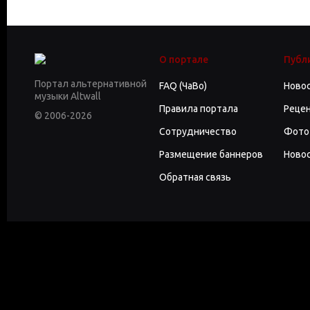
О портале
Публ
Портал альтернативной
FAQ (ЧаВо)
Ново
музыки Altwall
Правила портала
Реце
© 2006-2026
Сотрудничество
Фото
Размещение баннеров
Новос
Обратная связь