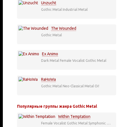
Unzucht
Gothic Metal
Industrial Metal
The Wounded
Gothic Metal
Ex Animo
Dark Metal
Female Vocalist
Gothic Metal
RaHoWa
Gothic Metal
Neo-Classical Metal
Oi!
Популярные группы жанра Gothic Metal
Within Temptation
Female Vocalist
Gothic Metal
Symphonic Metal