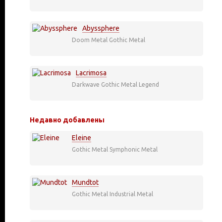
Abyssphere
Doom Metal
Gothic Metal
Lacrimosa
Darkwave
Gothic Metal
Legend
Недавно добавлены
Eleine
Gothic Metal
Symphonic Metal
Mundtot
Gothic Metal
Industrial Metal