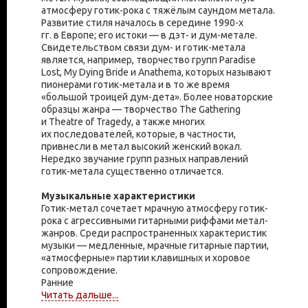
атмосферу готик-рока с тяжёлым саундом метала.
Развитие стиля началось в середине 1990-х
гг. в Европе; его истоки — в дэт- и дум-метале.
Свидетельством связи дум- и готик-метала
является, например, творчество групп Paradise
Lost, My Dying Bride и Anathema, которых называют
пионерами готик-метала и в то же время
«большой троицей дум-дета». Более новаторские
образцы жанра — творчество The Gathering
и Theatre of Tragedy, а также многих
их последователей, которые, в частности,
привнесли в метал высокий женский вокал.
Нередко звучание групп разных направлений
готик-метала существенно отличается.
Музыкальные характеристики
Готик-метал сочетает мрачную атмосферу готик-
рока с агрессивными гитарными риффами метал-
жанров. Среди распространенных характеристик
музыки — медленные, мрачные гитарные партии,
«атмосферные» партии клавишных и хоровое
сопровождение.
Ранние
Читать дальше...