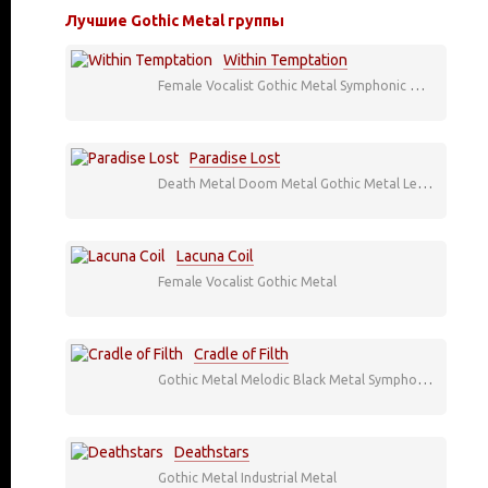
Лучшие Gothic Metal группы
Within Temptation
Female Vocalist
Gothic Metal
Symphonic Metal
Paradise Lost
Death Metal
Doom Metal
Gothic Metal
Legend
Lacuna Coil
Female Vocalist
Gothic Metal
Cradle of Filth
Gothic Metal
Melodic Black Metal
Symphonic Metal
В
Deathstars
Gothic Metal
Industrial Metal