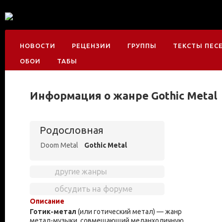
НОВОСТИ
РЕЦЕНЗИИ
ГРУППЫ
ТЕКСТЫ ПЕС
ОБОИ
ТАБЫ
Информация о жанре Gothic Metal
Родословная
Doom Metal
Gothic Metal
другие жанры
обсудить на форуме
Описание
Готик-метал
(или готический метал) — жанр
метал-музыки, совмещающий меланхоличную