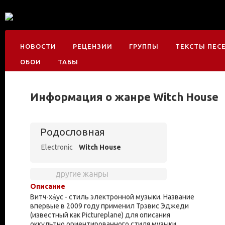
НОВОСТИ
РЕЦЕНЗИИ
ГРУППЫ
ТЕКСТЫ ПЕС
ОБОИ
ТАБЫ
Информация о жанре Witch House
Родословная
Electronic
Witch House
другие жанры
Описание
Витч-ха́ус - стиль электронной музыки. Название
впервые в 2009 году применил Трэвис Эджеди
(известный как Pictureplane) для описания
оккультно ориентированного стиля музыки,