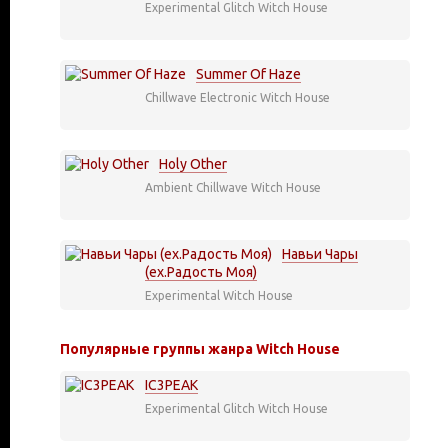
Experimental
Glitch
Witch House
Summer Of Haze
Chillwave
Electronic
Witch House
Holy Other
Ambient
Chillwave
Witch House
Навьи Чары
(ex.Радость Моя)
Experimental
Witch House
Популярные группы жанра Witch House
IC3PEAK
Experimental
Glitch
Witch House