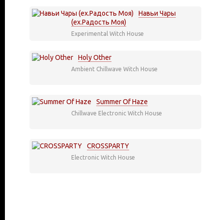
Навьи Чары
(ex.Радость Моя)
Experimental
Witch House
Holy Other
Ambient
Chillwave
Witch House
Summer Of Haze
Chillwave
Electronic
Witch House
CROSSPARTY
Electronic
Witch House