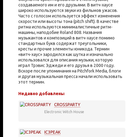
создаваемого им и его друзьями. В витч-хаусе
широко используются звуки из фильмов ужасов.
Часто с голосом используется эффект изменения
скорости или высоты тона (pitch shift). В качестве
ритма используются минималистичные ритм-
машины, наподобие Roland 808. Названия
музыкантов и композиций в витч-хаусе помимо
стандартных букв содержат треугольники,
кресты и прочие элементы юникода. Термин
«витч-хаус» зародился как шутка и изначально
использовался для описания музыки, которую
играл Трэвис Эджеди и его друзья в 2000 году.
Вскоре после упоминания на Pitchfork Media, блоги
и другая музыкальная пресса начали использовать
этот термин.
Недавно добавлены
CROSSPARTY
Electronic
Witch House
IC3PEAK