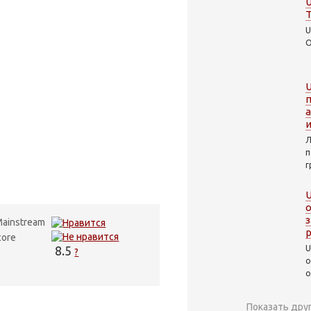
U
T
U
O
U
а
и
Л
п
г
U
з
ainstream
core
8.5
U
?
о
о
Показать друг