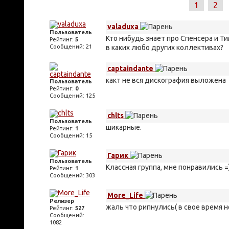
1
2
valaduxa
Пользователь
Кто нибудь знает про Спенсера и Т
Рейтинг:
5
Сообщений: 21
в каких любо других коллективах?
captaindante
какт не вся дискография выложена
Пользователь
Рейтинг:
0
Сообщений: 125
chlts
Пользователь
шикарные.
Рейтинг:
1
Сообщений: 15
Гарик
Пользователь
Классная группа, мне понравились =
Рейтинг:
1
Сообщений: 303
More_Life
Релизер
жаль что рипнулись( в свое время 
Рейтинг:
527
Сообщений:
1082