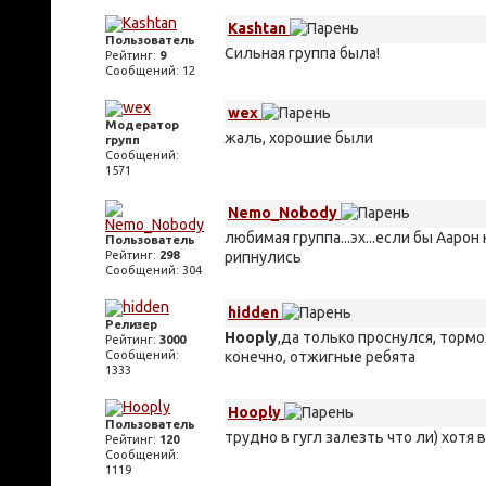
Kashtan
Пользователь
Сильная группа была!
Рейтинг:
9
Сообщений: 12
wex
Модератор
жаль, хорошие были
групп
Сообщений:
1571
Nemo_Nobody
любимая группа...эх...если бы Аарон
Пользователь
Рейтинг:
298
рипнулись
Сообщений: 304
hidden
Релизер
Hooply
,да только проснулся, тормо
Рейтинг:
3000
Сообщений:
конечно, отжигные ребята
1333
Hooply
Пользователь
трудно в гугл залезть что ли) хотя 
Рейтинг:
120
Сообщений:
1119