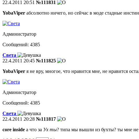
22.4.2011 20:51
№111831
YobaViper
абсолютно ничего, но сейчас в моде стадные инстин
Администратор
Сообщений: 4385
Света
22.4.2011 20:45
№111825
YobaViper
я не вру, многое, что нравится мне, не нравится ост
Администратор
Сообщений: 4385
Света
22.4.2011 20:28
№111817
core inside
а что за
Ух ты
? типа мы вышли из бухты? ты мне не