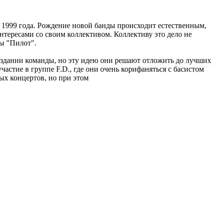
я 1999 года. Рождение новой банды происходит естественным,
нтересами со своим коллективом. Коллективу это дело не
ы "Пилот".
о создании команды, но эту идею они решают отложить до лучших
частие в группе F.D., где они очень корифаняться с басистом
ных концертов, но при этом