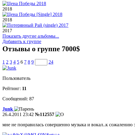
2018
2018
2017
Показать другие альбомы...
Добавить к группе
Отзывы о группе 7000$
1
2
3
4
5
6
7
8
9
24
Пользователь
Рейтинг:
11
Сообщений: 87
Junk
26.4.2011 23:42
№112557
мне не понравилась совершенно музыка и вокал..к сожалению э