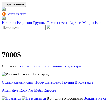
открыть меню
Войти на сайт
Новости
Рецензии
Группы
Тексты песен
Афиши
Жанры
Клип
7000$
О группе
Тексты песен
Обои
Клипы
Табулатуры
Нижний Новгород
Официальный сайт
Послушать демо
Группа В Контакте
Alternative Rock
Nu Metal
Rapcore
8.3
?
Для голосования
Войдите на с