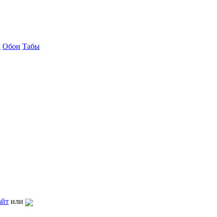
ы
Обои
Табы
айт
или