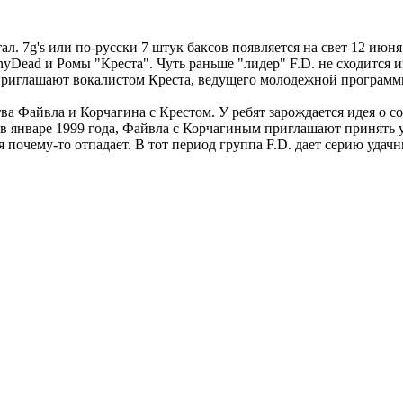
л. 7g's или по-русски 7 штук баксов появляется на свет 12 июн
yDead и Ромы "Креста". Чуть раньше "лидер" F.D. не сходится и
 приглашают вокалистом Креста, ведущего молодежной программ
омства Файвла и Корчагина с Крестом. У ребят зарождается идея 
о в январе 1999 года, Файвла с Корчагиным приглашают принять у
 почему-то отпадает. В тот период группа F.D. дает серию удач