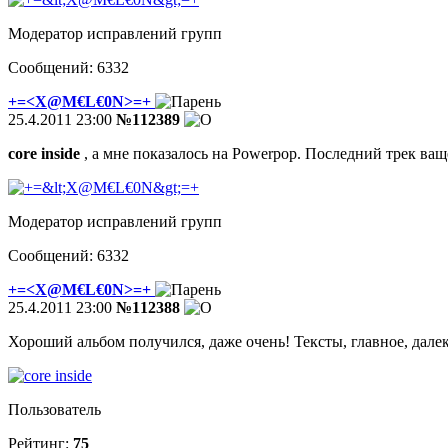
Модератор исправлений групп
Сообщений: 6332
+=<X@M€L€0N>=+
25.4.2011 23:00
№112389
core inside
, а мне показалось на Powerpop. Последний трек 
Модератор исправлений групп
Сообщений: 6332
+=<X@M€L€0N>=+
25.4.2011 23:00
№112388
Хороший альбом получился, даже очень! Тексты, главное, дале
Пользователь
Рейтинг:
75