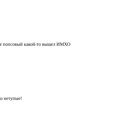
ваще попсовый какой-то вышел ИМХО
ко нетупые!